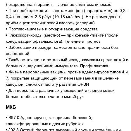
Лекарственная терапия — лечение симптоматическое
• При необходимости — ацетаминофен (парацетамол) по 0,2-
0,4 г на приём 2-3 р/сут (10-15 мг/кг/сут). Не рекомендован
приём ацетилсалициловой кислоты (аспирин)
• Противокашлевые и отхаркивающие средства
• Глюкокортикоиды (местно) — при конъюнктивите (после
консультации офтальмолога). Течение и прогноз
• Заболевание проходит самостоятельно практически без
осложнений
• Тяжёлое течение и летальный исход возможны среди детей и
больных с нарушениями иммунитета. Профилактика
• Живые пероральные вакцины против аденовирусов типов 4 и
7, покрытые защищающей от переваривания в кишечнике
капсулой, снижают частоту развития ОРВИ
• Для персонала различных учреждений и членов семьи
больного обязательно частое мытьё рук.
МКБ
• В97.0 Аденовирусы, как причина болезней,
классифицированных в других рубриках
• J02.8 Острый фарингит, вызванный другими уточнёнными