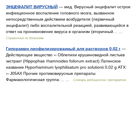
ЭНЦЕФАЛИТ ВИРУСНЫЙ
— мед. Вирусный энцефалит острое
инфекционное воспаление головного мозга, вызванное
непосредственным действием возбудителя (первичный
энцефалит) либо воспалительной реакцией, развивающейся в
ответ на проникновение вируса в организм (вторичный… …
Справочник по болезням
Гипорамин лиофилизированный для растворов 0,02 г
—
Действующее вещество ›› Облепихи крушиновидной листьев
экстракт (Hippophae rhamnoides foliorum extract) Латинское
название Hyporhaminum lyophilisatum pro solutionii 0,02 g АТХ:
›› J05AX Прочие противовирусные препараты
Фармакологическая группа:… …
Словарь медицинских препаратов