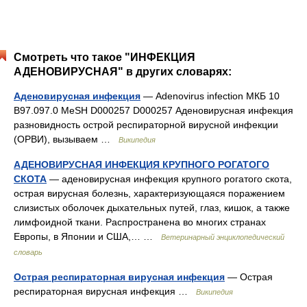
Смотреть что такое "ИНФЕКЦИЯ
АДЕНОВИРУСНАЯ" в других словарях:
Аденовирусная инфекция
— Adenovirus infection МКБ 10
B97.097.0 MeSH D000257 D000257 Аденовирусная инфекция
разновидность острой респираторной вирусной инфекции
(ОРВИ), вызываем …
Википедия
АДЕНОВИРУСНАЯ ИНФЕКЦИЯ КРУПНОГО РОГАТОГО
СКОТА
— аденовирусная инфекция крупного рогатого скота,
острая вирусная болезнь, характеризующаяся поражением
слизистых оболочек дыхательных путей, глаз, кишок, а также
лимфоидной ткани. Распространена во многих странах
Европы, в Японии и США,… …
Ветеринарный энциклопедический
словарь
Острая респираторная вирусная инфекция
— Острая
респираторная вирусная инфекция …
Википедия