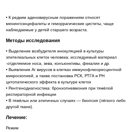
• К редким аденовирусным поражениям относят
менингоэнцефалиты и геморрагические циститы, чаще
наблюдаемые у детей старшего возраста.
Методы исследования
• Выделение возбудителя инокуляцией в культуры
эпителиальных клеток человека; исследуемый материал
-отделяемое носа, зева, конъюнктивы, фекалии и др.
• Выявление Аг вирусов в клетках иммунофлюоресцентной
микроскопией, а также постановка РСК, РТГА и РН
цитопатического эффекта в культуре клеток
• Рентгенодиагностика: бронхопневмония при тяжёлой
респираторной инфекции
• В тяжёлых или атипичных случаях — биопсия (лёгкого либо
другой ткани).
Лечение:
Режим