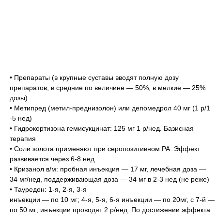
• Препараты (в крупные суставы вводят полную дозу
препаратов, в средние по величине — 50%, в мелкие — 25%
дозы)
• Метипред (метил-преднизолон) или депомедрол 40 мг (1 р/1
-5 нед)
• Гидрокортизона гемисукцинат: 125 мг 1 р/нед. Базисная
терапия
• Соли золота применяют при серопозитивном РА. Эффект
развивается через 6-8 нед
• Кризанол в/м: пробная инъекция — 17 мг, лечебная доза —
34 мг/нед, поддерживающая доза — 34 мг в 2-3 нед (не реже)
• Тауредон: 1-я, 2-я, 3-я
инъекции — по 10 мг; 4-я, 5-я, 6-я инъекции — по 20мг, с 7-й —
по 50 мг; инъекции проводят 2 р/нед. По достижении эффекта