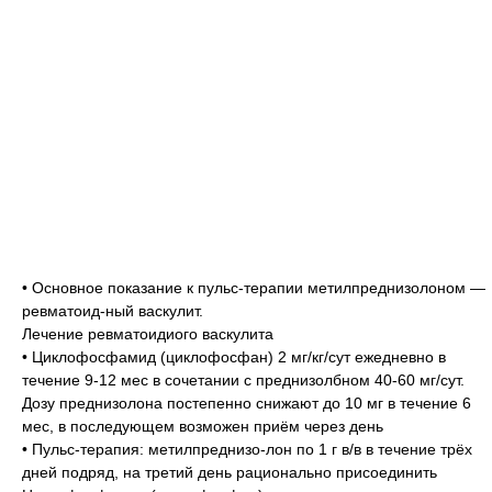
• Основное показание к пульс-терапии метилпреднизолоном —
ревматоид-ный васкулит.
Лечение ревматоидиого васкулита
• Циклофосфамид (циклофосфан) 2 мг/кг/сут ежедневно в
течение 9-12 мес в сочетании с преднизолбном 40-60 мг/сут.
Дозу преднизолона постепенно снижают до 10 мг в течение 6
мес, в последующем возможен приём через день
• Пульс-терапия: метилпреднизо-лон по 1 г в/в в течение трёх
дней подряд, на третий день рационально присоединить