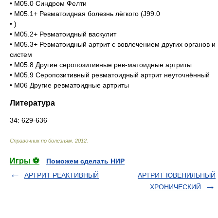
• М05.0 Синдром Фелти
• М05.1+ Ревматоидная болезнь лёгкого (J99.0
• )
• М05.2+ Ревматоидный васкулит
• М05.3+ Ревматоидный артрит с вовлечением других органов и
систем
• М05.8 Другие серопозитивные рев-матоидные артриты
• М05.9 Серопозитивный ревматоидный артрит неуточнённый
• М06 Другие ревматоидные артриты
Литература
34: 629-636
Справочник по болезням
.
2012
.
Игры ⚽
Поможем сделать НИР
АРТРИТ РЕАКТИВНЫЙ
АРТРИТ ЮВЕНИЛЬНЫЙ
ХРОНИЧЕСКИЙ