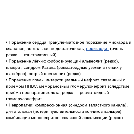
• Поражение сердца: грануле-матозное поражение миокарда и
клапанов, аортальная недостаточность,
перикардит
(очень
редко — констриктивный)
• Поражение лёгких: фиброзирующий альвеолит (редко),
плеврит, синдром Катана (ревматоидные узелки в лёгких у
шахтёров), острый пневмонит (редко)
• Поражение почек: интерстициальный нефрит, связанный с
приёмом НПВС, мембранозный гломерулонефрит вследствие
приёма препаратов золота, редко — ревматоидный
гломерулонефрит
• Невропатии: компрессионная (синдром запястного канала),
ди-гитальная (потеря чувствительности кончиков пальцев),
комбинация мононевритов различной локализации (редко)