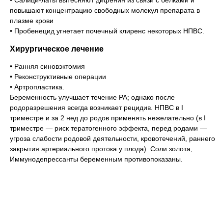
• Салици-латы вытесняют дифенин из связи с белками и
повышают концентрацию свободных молекул препарата в
плазме крови
• Пробенецид угнетает почечный клиренс некоторых НПВС.
Хирургическое лечение
• Ранняя синовэктомия
• Реконструктивные операции
• Артропластика.
Беременность улучшает течение РА; однако после
родоразрешения всегда возникает рецидив. НПВС в I
триместре и за 2 нед до родов применять нежелательно (в I
триместре — риск тератогенного эффекта, перед родами —
угроза слабости родовой деятельности, кровотечений, раннего
закрытия артериального протока у плода). Соли золота,
Иммунодепрессанты беременным противопоказаны.