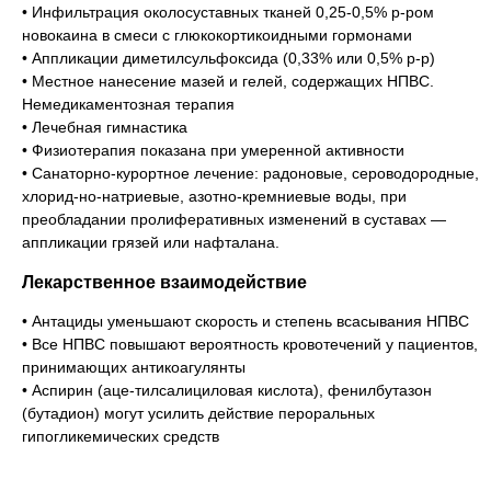
• Инфильтрация околосуставных тканей 0,25-0,5% р-ром
новокаина в смеси с глюкокортикоидными гормонами
• Аппликации диметилсульфоксида (0,33% или 0,5% р-р)
• Местное нанесение мазей и гелей, содержащих НПВС.
Немедикаментозная терапия
• Лечебная гимнастика
• Физиотерапия показана при умеренной активности
• Санаторно-курортное лечение: радоновые, сероводородные,
хлорид-но-натриевые, азотно-кремниевые воды, при
преобладании пролиферативных изменений в суставах —
аппликации грязей или нафталана.
Лекарственное взаимодействие
• Антациды уменьшают скорость и степень всасывания НПВС
• Все НПВС повышают вероятность кровотечений у пациентов,
принимающих антикоагулянты
• Аспирин (аце-тилсалициловая кислота), фенилбутазон
(бутадион) могут усилить действие пероральных
гипогликемических средств