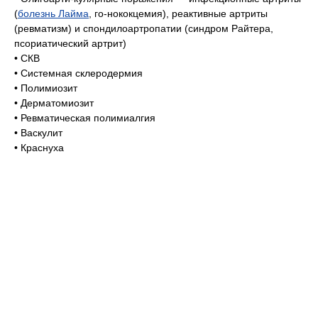
(
болезнь Лайма
, го-нококцемия), реактивные артриты
(ревматизм) и спондилоартропатии (синдром Райтера,
псориатический артрит)
• СКВ
• Системная склеродермия
• Полимиозит
• Дерматомиозит
• Ревматическая полимиалгия
• Васкулит
• Краснуха