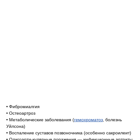
• Фибромиалгия
• Остеоартроз
• Метаболические заболевания (
гемохроматоз
, болезнь
Уйлсона)
• Воспаление суставов позвоночника (особенно сакроилеит)
• Олигоарти-кулярные поражения — инфекционные артриты