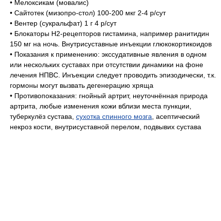
• Мелоксикам (мовалис)
• Сайтотек (мизопро-стол) 100-200 мкг 2-4 р/сут
• Вентер (сукральфат) 1 г 4 р/сут
• Блокаторы Н2-рецепторов гистамина, например ранитидин
150 мг на ночь. Внутрисуставные инъекции глюкокортикоидов
• Показания к применению: экссудативные явления в одном
или нескольких суставах при отсутствии динамики на фоне
лечения НПВС. Инъекции следует проводить эпизодически, т.к.
гормоны могут вызвать дегенерацию хряща
• Противопоказания: гнойный артрит, неуточнённая природа
артрита, любые изменения кожи вблизи места пункции,
туберкулёз сустава,
сухотка спинного мозга
, асептический
некроз кости, внутрисуставной перелом, подвывих сустава