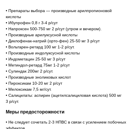
• Препараты выбора — производные арилпропионовой
кислоты
• Ибупрофен 0,8 г 3-4 р/сут
• Напроксен 500-750 мг 2 р/сут (утром и вечером).
• Производные арилуксусной кислоты
• Диклофенак-натрий (орто-фен) 25-50 мг 3 р/сут
• Вольтарен-ретард 100 мг 1-2 р/сут.
• Производные индолуксусной кислоты
• Индометацин 25-50 мг 3 р/сут
• Метиндол-ретард 75мг 1-2 р/сут
• Сулиндак 200мг 2 р/сут.
• Производные эноликовых кислот
• Пироксикам 10-20 мг 2 р/сут
• Мелоксикам 7,5 мг/сут.
• Салицилаты: аспирин (ацетилсалициловая кислота) 500 мг
3 р/сут.
Меры предосторожности
• Не следует сочетать 2-3 НПВС в связи с усилением побочных
эффектов