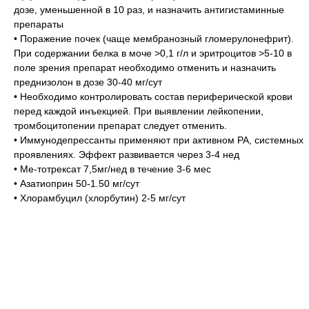
дозе, уменьшенной в 10 раз, и назначить антигистаминные
препараты
• Поражение почек (чаще мембранозный гломерулонефрит).
При содержании белка в моче >0,1 г/л и эритроцитов >5-10 в
поле зрения препарат необходимо отменить и назначить
преднизолон в дозе 30-40 мг/сут
• Необходимо контролировать состав периферической крови
перед каждой инъекцией. При выявлении лейкопении,
тромбоцитопении препарат следует отменить.
• Иммунодепрессанты применяют при активном РА, системных
проявлениях. Эффект развивается через 3-4 нед
• Ме-тотрексат 7,5мг/нед в течение 3-6 мес
• Азатиоприн 50-1.50 мг/сут
• Хлорамбуцил (хлорбутин) 2-5 мг/сут