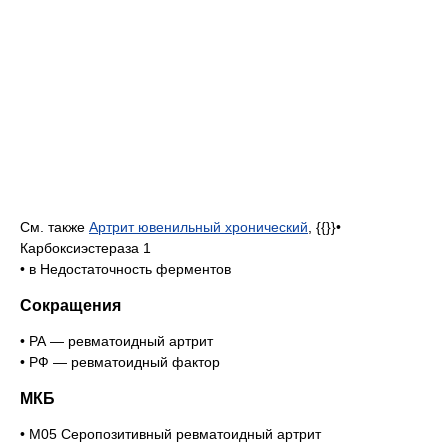
См. также
Артрит ювенильный хронический
, {{}}•
Карбоксиэстераза 1
• в Недостаточность ферментов
Сокращения
• РА — ревматоидный артрит
• РФ — ревматоидный фактор
МКБ
• М05 Серопозитивный ревматоидный артрит