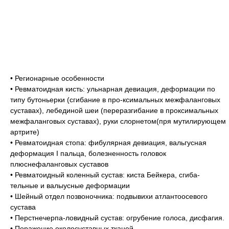
• Регионарные особенности
• Ревматоидная кисть: ульнарная девиация, деформации по
типу бутоньерки (сгибание в про-ксимальных межфаланговых
суставах), лебединой шеи (переразгибание в проксимальных
межфаланговых суставах), руки слорнетом(пря мутилирующем
артрите)
• Ревматоидная стопа: фибулярная девиация, вальгусная
деформация I пальца, болезненность головок
плюснефаланговых суставов
• Ревматоидный коленный сустав: киста Бейкера, сгиба-
тельные и валыусные деформации
• Шейный отдел позвоночника: подвывихи атлантоосевого
сустава
• Перстнечерпа-ловидный сустав: огрубение голоса, дисфагия.
• Поражение околосуставных тканей