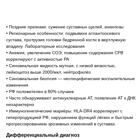
• Поздние признаки: сужение суставных щелей, анкилозы
• Регионарные особенности: подвывихи атлантоосевого
сустава, протрузия головки бедренной кости в вертлужную
впадину. Лабораторные исследования
• Анемия, увеличение СОЭ, повышение содержания СРВ
коррелируют с активностью РА
• Синовиальная жидкость мутная, с низкой вязкостью,
лейкоцитоз выше 2000/мкл, нейтрофилёз
• Синовиальная биопсия — неспецифические воспалительные
изменения
• РФ положителен в 80% случаев
• Часто обнаруживают антинуклеарные AT; появление AT к ДНК
нехарактерно
• Иммуногенетические маркёры: HLA-DR4 коррелирует с
гиперпродукцией РФ, нарушением функций лёгких и быстрым
прогрессированием эрозивных изменений в суставах.
Дифференциальный диагноз