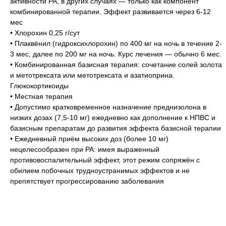
активности РА, в других случаях — только как компонент
комбинированной терапии. Эффект развивается через 6-12
мес
• Хлорохин 0,25 г/сут
• Плаквёнил (гидроксихлорохин) по 400 мг на ночь в течение 2-
3 мес, далее по 200 мг на ночь. Курс лечения — обычно 6 мес.
• Комбинированная базисная терапия: сочетание солей золота
и метотрексата или метотрексата и азатиоприна.
Глюкокортикоиды
• Местная терапия
• Допустимо кратковременное назначение преднизолона в
низких дозах (7,5-10 мг) ежедневно как дополнение к НПВС и
базисным препаратам до развития эффекта базисной терапии
• Ежедневный приём высоких доз (более 10 мг)
нецелесообразен при РА: имея выраженный
противовоспалительный эффект, этот режим сопряжён с
обилием побочных трудноустранимых эффектов и не
препятствует прогрессированию заболевания