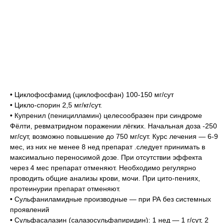
• Циклофосфамид (циклофосфан) 100-150 мг/сут
• Цикло-спорин 2,5 мг/кг/сут.
• Купренил (пеницилламин) целесообразен при синдроме
Фёлти, ревматридном поражении лёгких. Начальная доза -250
мг/сут, возможно повышение до 750 мг/сут. Курс лечения — 6-9
мес, из них не менее 8 нед препарат .следует принимать в
максимально переносимой дозе. При отсутствии эффекта
через 4 мес препарат отменяют. Необходимо регулярно
проводить общие анализы крови, мочи. При цито-пениях,
протеинурии препарат отменяют.
• Сульфаниламидные производные — при РА без системных
проявлений
• Сульфасалазин (салазосульфапиридин): 1 нед — 1 г/сут, 2