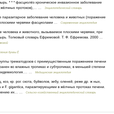
ырь. * * * фасциолёз хроническое инвазионное заболевание
 и жёлчных протоков),… …
Энциклопедический словарь
паразитарное заболевание человека и животных (поражение
е плоскими червями фасциолами …
Современная энциклопедия
 человека и животного, вызываемое плоскими червями, при
зырь. Толковый словарь Ефремовой. Т. Ф. Ефремова. 2000 …
емовой
ления буквы Ё
з группы трематодозов с преимущественным поражением печени
анен во влажных тропиках и субтропиках, в меньшей степени
и эпидемиология.… …
Медицинская энциклопедия
оз, кр. рог. скота, буйволов, зебу, оленей, реже др. ж ных,
 и F. gigantica, паразитирующими в жёлчных протоках печени.
снижению их… …
Сельско-хозяйственный энциклопедический словарь