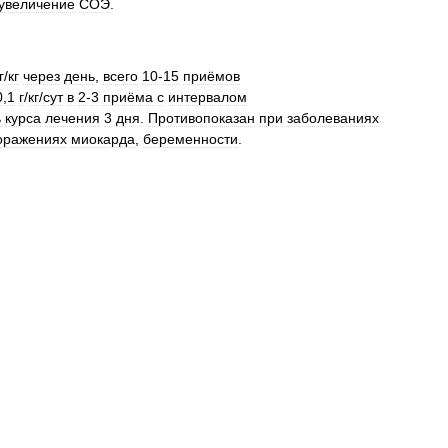
увеличение
СОЭ
.
г
/
кг
через
день
,
всего
10
-
15
приёмов
0
,
1
г
/
кг
/
сут
в
2
-
3
приёма
с
интервалом
ь
курса
лечения
3
дня
.
Противопоказан
при
заболеваниях
оражениях
миокарда
,
беременности
.