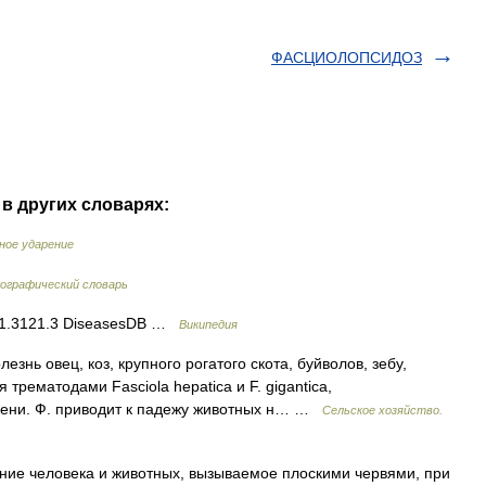
ФАСЦИОЛОПСИДОЗ
в других словарях:
ное ударение
ографический словарь
21.3121.3 DiseasesDB …
Википедия
знь овец, коз, крупного рогатого скота, буйволов, зебу,
трематодами Fasciola hepatica и F. gigantica,
чени. Ф. приводит к падежу животных н… …
Сельское хозяйство.
ние человека и животных, вызываемое плоскими червями, при