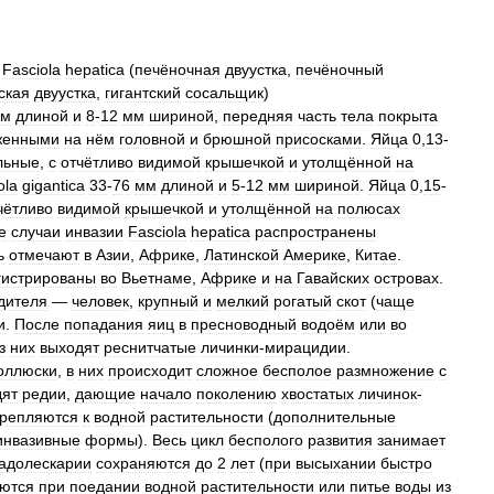
)
Fasciola
hepatica
(
печёночная
двуустка
,
печёночный
ская
двуустка
,
гигантский
сосальщик
)
м
длиной
и
8
-
12
мм
шириной
,
передняя
часть
тела
покрыта
женными
на
нём
головной
и
брюшной
присосками
.
Яйца
0
,
13
-
льные
,
с
отчётливо
видимой
крышечкой
и
утолщённой
на
ola
gigantica
33
-
76
мм
длиной
и
5
-
12
мм
шириной
.
Яйца
0
,
15
-
чётливо
видимой
крышечкой
и
утолщённой
на
полюсах
е
случаи
инвазии
Fasciola
hepatica
распространены
ь
отмечают
в
Азии
,
Африке
,
Латинской
Америке
,
Китае
.
гистрированы
во
Вьетнаме
,
Африке
и
на
Гавайских
островах
.
дителя
—
человек
,
крупный
и
мелкий
рогатый
скот
(
чаще
и
.
После
попадания
яиц
в
пресноводный
водоём
или
во
з
них
выходят
реснитчатые
личинки
-
мирацидии
.
оллюски
,
в
них
происходит
сложное
бесполое
размножение
с
дят
редии
,
дающие
начало
поколению
хвостатых
личинок
-
крепляются
к
водной
растительности
(
дополнительные
инвазивные
формы
).
Весь
цикл
бесполого
развития
занимает
адолескарии
сохраняются
до
2
лет
(
при
высыхании
быстро
ются
при
поедании
водной
растительности
или
питье
воды
из