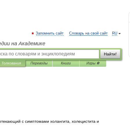
Запомнить сайт
Словарь на свой сайт
RU
едии на Академике
Найти!
Толкования
Переводы
Книги
Игры ⚽
отекающий
с
симптомами
холангита
,
холецистита
и