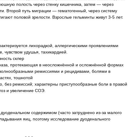
рюшную
полость
через
стенку
кишечника
,
затем
—
через
ти
.
Второй
путь
миграции
—
гематогенный
,
через
систему
тигают
половой
зрелости
.
Взрослые
гельминты
живут
3
-
5
лет
.
рактеризуется
лихорадкой
,
аллергическими
проявлениями
е
,
чувством
удушья
,
тахикардией
.
чность
склер
аза
,
протекающая
в
неосложнённой
и
осложнённой
формах
волнообразными
ремиссиями
и
рецидивами
,
болями
в
астях
,
тошнотой
о
,
без
ремиссий
;
характерны
приступообразные
боли
в
правой
тоз
и
увеличение
СОЭ
.
дуоденальном
содержимом
(
часто
затруднено
из
-
за
малого
кладывания
яиц
,
поэтому
исследование
дуоденального