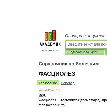
Словари и энциклоп
academic.ru
Справочник по болезням
Справочник по болезням
ФАСЦИОЛЁЗ
Толкование
Перевод
ФАСЦИОЛЁЗ
мед
.
Фасциолёз
—
гельминтоз
(
трематодоз
),
пр
гепатохолангита
.