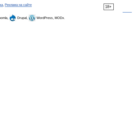
ка
,
Реклама на сайте
18+
omla,
Drupal,
WordPress, MODx.