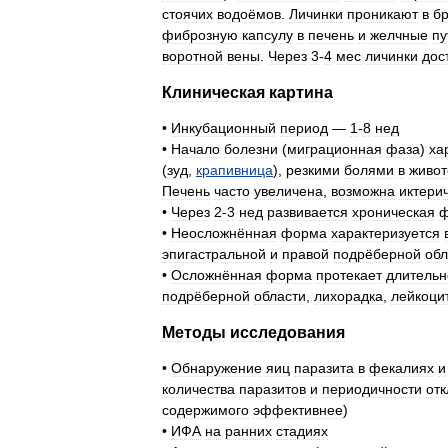
стоячих
водоёмов
.
Личинки
проникают
в
б
фиброзную
капсулу
в
печень
и
желчные
пу
воротной
вены
.
Через
3
-
4
мес
личинки
дос
Клиническая
картина
•
Инкубационный
период
—
1
-
8
нед
•
Начало
болезни
(
миграционная
фаза
)
ха
(
зуд
,
крапивница
),
резкими
болями
в
живот
Печень
часто
увеличена
,
возможна
иктери
•
Через
2
-
3
нед
развивается
хроническая
ф
•
Неосложнённая
форма
характеризуется
эпигастральной
и
правой
подрёберной
обл
•
Осложнённая
форма
протекает
длительн
подрёберной
области
,
лихорадка
,
лейкоци
Методы
исследования
•
Обнаружение
яиц
паразита
в
фекалиях
и
количества
паразитов
и
периодичности
от
содержимого
эффективнее
)
•
ИФА
на
ранних
стадиях