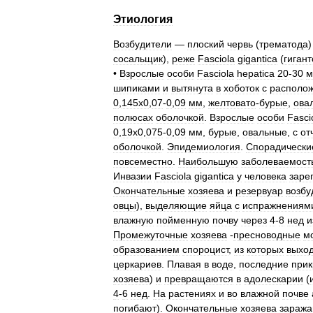
Этиология
Возбудители
—
плоский
червь
(
трематода
сосальщик
),
реже
Fasciola
gigantica
(
гигант
•
Взрослые
особи
Fasciola
hepatica
20
-
30
м
шипиками
и
вытянута
в
хоботок
с
располо
0
,
145x0
,
07
-
0
,
09
мм
,
желтовато
-
бурые
,
ова
полюсах
оболочкой
.
Взрослые
особи
Fasci
0
,
19x0
,
075
-
0
,
09
мм
,
бурые
,
овальные
,
с
от
оболочкой
.
Эпидемиология
.
Спорадически
повсеместно
.
Наибольшую
заболеваемост
Инвазии
Fasciola
gigantica
у
человека
заре
Окончательные
хозяева
и
резервуар
возбу
овцы
),
выделяющие
яйца
с
испражнениям
влажную
пойменную
почву
через
4
-
8
нед
и
Промежуточные
хозяева
-
пресноводные
м
образованием
спороцист
,
из
которых
выхо
церкариев
.
Плавая
в
воде
,
последние
при
хозяева
)
и
превращаются
в
адолескарии
(
4
-
6
нед
.
На
растениях
и
во
влажной
почве
погибают
).
Окончательные
хозяева
заража