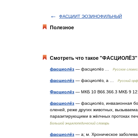
ФАСЦИИТ ЭОЗИНОФИЛЬНЫЙ
Полезное
Смотреть что такое "ФАСЦИОЛЁЗ" 
фасциолёз
— фасциолёз …
Русское словес
фасциолёз
— фасциолёз, а …
Русский орф
Фасциолёз
— МКБ 10 B66.366.3 МКБ 9 1
фасциолёз
— фасциолёз, инвазионная боле
оленей, реже других животных, вызываемая 
паразитирующими в жёлчных протоках пе
Большой энциклопедический словарь
фасциолёз
— а; м. Хроническое заболева