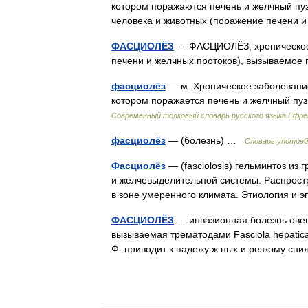
котором поражаются печень и желчный пуз
человека и животных (поражение печени
ФАСЦИОЛЁЗ
— ФАСЦИОЛЁЗ, хроническое 
печени и желчных протоков), вызываемо
фасциолёз
— м. Хроническое заболевание
котором поражается печень и желчный пу
Современный толковый словарь русского языка Ефр
фасциолёз
— (болезнь) …
Словарь употреб
Фасциолёз
— (fasciolosis) гельминтоз и
и желчевыделительной системы. Распростр
в зоне умеренного климата. Этиология 
ФАСЦИОЛЁЗ
— инвазионная болезнь овец, к
вызываемая трематодами Fasciola hepatica
Ф. приводит к падежу ж ных и резкому 