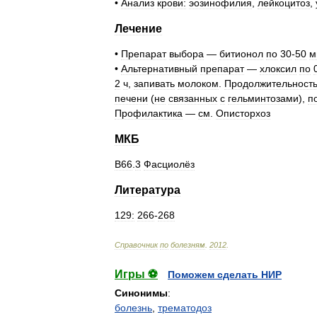
•
Анализ
крови:
эозинофилия
,
лейкоцитоз
,
Лечение
•
Препарат
выбора
—
битионол
по
30
-
50
м
•
Альтернативный
препарат
—
хлоксил
по
2
ч
,
запивать
молоком
.
Продолжительност
печени
(
не
связанных
с
гельминтозами
),
п
Профилактика
—
см
.
Описторхоз
МКБ
В66
.
3
Фасциолёз
Литература
129:
266
-
268
Справочник
по
болезням
.
2012
.
Игры ⚽
Поможем сделать НИР
Синонимы
:
болезнь
,
трематодоз