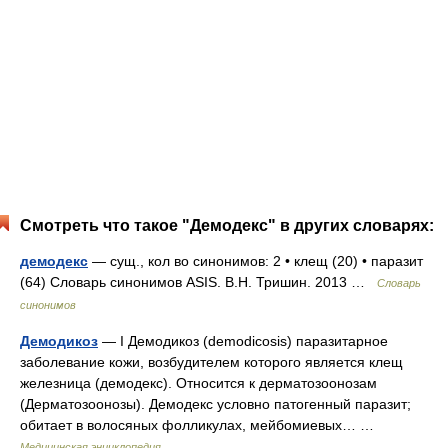
Смотреть что такое "Демодекс" в других словарях:
демодекс
— сущ., кол во синонимов: 2 • клещ (20) • паразит
(64) Словарь синонимов ASIS. В.Н. Тришин. 2013 …
Словарь
синонимов
Демодикоз
— I Демодикоз (demodicosis) паразитарное
заболевание кожи, возбудителем которого является клещ
железница (демодекс). Относится к дерматозоонозам
(Дерматозоонозы). Демодекс условно патогенный паразит;
обитает в волосяных фолликулах, мейбомиевых… …
Медицинская энциклопедия