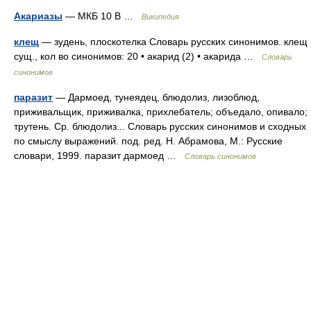
Акариазы
— МКБ 10 B …
Википедия
клещ
— зудень, плоскотелка Словарь русских синонимов. клещ
сущ., кол во синонимов: 20 • акарид (2) • акарида …
Словарь
синонимов
паразит
— Дармоед, тунеядец, блюдолиз, лизоблюд,
приживальщик, приживалка, прихлебатель; объедало, опивало;
трутень. Ср. блюдолиз... Словарь русских синонимов и сходных
по смыслу выражений. под. ред. Н. Абрамова, М.: Русские
словари, 1999. паразит дармоед …
Словарь синонимов