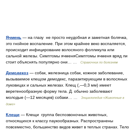
Ячмень
— на глазу не просто неудобная и заметная болячка,
это гнойное воспаление. При этом крайнее веко воспаляется,
происходит инфицирование волосяного фолликула или
сальной железы. Симптомы ячменяСимптомы ячменя вряд ли
стоит объяснять популярно они… …
Справочник по болезням
Демодекоз
— собак, железница собак, кожное заболевание,
вызываемое клещом демодекс, паразитирующим в волосяных
луковицах и сальных железах. Клещ (,—0,3 мм) имеет
веретенообразную форму тела. Д. обычно заболевают
молодые (—12 месяцев) собаки… …
Энциклопедия «Животные в
доме»
Клещи
— Клещи группа беспозвоночных животных,
относящихся к классу паукообразных. Распространены
повсеместно, большинство видов живет в теплых странах. Тело