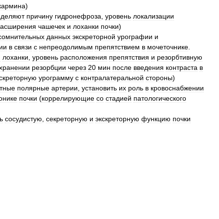
кармина
)
еделяют
причину
гидронефроза
,
уровень
локализации
расширения
чашечек
и
лоханки
почки
)
сомнительных
данных
экскреторной
урографии
и
ии
в
связи
с
непреодолимым
препятствием
в
мочеточнике
.
я
лоханки
,
уровень
расположения
препятствия
и
резорбтивную
хранении
резорбции
через
20
мин
после
введения
контраста
в
скреторную
урограмму
с
контралатеральной
стороны
)
тные
полярные
артерии
,
установить
их
роль
в
кровоснабжении
онике
почки
(
коррелирующие
со
стадией
патологического
ь
сосудистую
,
секреторную
и
экскреторную
функцию
почки