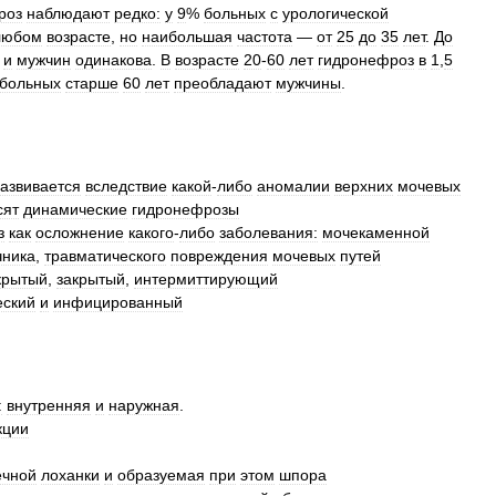
роз
наблюдают
редко:
у
9
%
больных
с
урологической
любом
возрасте
,
но
наибольшая
частота
—
от
25
до
35
лет
.
До
и
мужчин
одинакова
.
В
возрасте
20
-
60
лет
гидронефроз
в
1
,
5
больных
старше
60
лет
преобладают
мужчины
.
азвивается
вследствие
какой
-
либо
аномалии
верхних
мочевых
сят
динамические
гидронефрозы
з
как
осложнение
какого
-
либо
заболевания:
мочекаменной
чника
,
травматического
повреждения
мочевых
путей
крытый
,
закрытый
,
интермиттирующий
еский
и
инфицированный
:
внутренняя
и
наружная
.
кции
ечной
лоханки
и
образуемая
при
этом
шпора