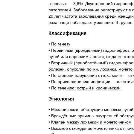
взрослых
—
3
,
8
%.
Двусторонний
гидронеф
патологией
.
Заболевание
регистрируют
в
20
лет
частота
заболевания
среди
женщин
раза
чаще
наблюдают
у
женщин
.
В
группе
Классификация
•
По
генезу
•
Первичный
(
врождённый
)
гидронефроз:
р
путей
или
паренхимы
почки
;
сюда
же
отно
•
Вторичный
(
приобретённый
)
гидронефро
болезни
,
опухолей
почки
,
лоханки
,
мочето
•
По
степени
нарушения
оттока
мочи
—
от
•
По
присоединению
инфекции
—
асептич
•
По
течению:
острый
и
хронический
.
Этиология
•
Механическая
обструкция
мочевых
путей
•
Врождённые
причины
внутренней
обстру
•
Клапан
между
лоханкой
и
мочеточником
•
Высокое
отхождение
мочеточника
от
поч