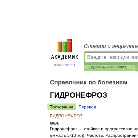
Словари и энциклоп
academic.ru
Справочник по болезням
Справочник по болезням
ГИДРОНЕФРОЗ
Толкование
Перевод
ГИДРОНЕФРОЗ
мед
.
Гидронефроз
—
стойкое
и
прогрессивно
н
ёмкость
3
-
10
мл
).
Частота
.
Распространён