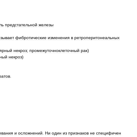
ль
предстательной
железы
зывает
фибротические
изменения
в
ретроперитонеальных
ярный
некроз
;
промежуточноклеточный
рак
)
ный
некроз
)
ратов
.
евания
и
осложнений
.
Ни
один
из
признаков
не
специфичен