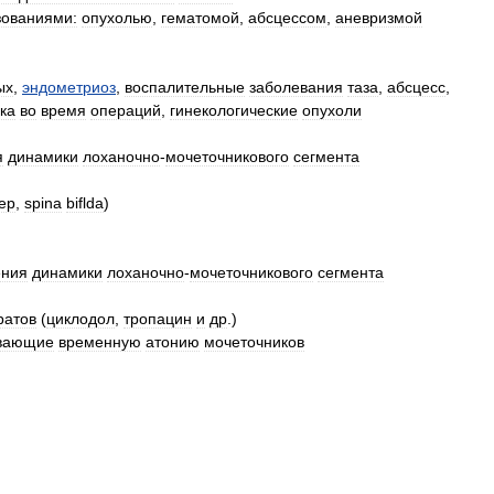
зованиями:
опухолью
,
гематомой
,
абсцессом
,
аневризмой
ых
,
эндометриоз
,
воспалительные
заболевания
таза
,
абсцесс
,
ка
во
время
операций
,
гинекологические
опухоли
я
динамики
лоханочно
-
мочеточникового
сегмента
ер
,
spina
biflda
)
ения
динамики
лоханочно
-
мочеточникового
сегмента
ратов
(
циклодол
,
тропацин
и
др
.)
вающие
временную
атонию
мочеточников