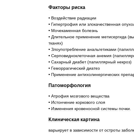
Факторы
риска
•
Воздействие
радиации
•
Гипертрофия
или
злокачественная
опухо
•
Мочекаменная
болезнь
•
Длительное
применение
метисергида
(
вы
тканях
)
•
Злоупотребление
анальгетиками
(
папилл
•
Серповидноклеточная
анемия
(
папилляр
•
Сахарный
диабет
(
папиллярный
некроз
)
•
Геморрагический
диатез
•
Применение
антихолинергических
препа
Патоморфология
•
Атрофия
мозгового
вещества
•
Истончение
коркового
слоя
•
Изменения
кровеносной
системы
почки
.
Клиническая
картина
варьирует
в
зависимости
от
остроты
забол