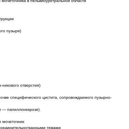
я
мочеточника
в
пельвиоуретральной
области
трукции
ого
пузыря
)
ч
-
никового
отверстия
)
почве
специфического
цистита
,
сопровождаемого
пузырно
-
и
—
папиллонекрозе
).
е
мочеточник
соединительнотканными
тяжами