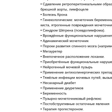
•
Сдавление
ретроперитонеальными
обра
брюшной
аорты
,
лимфоцеле
•
Болезнь
Крона
•
Гинекологические:
мочеточник
беременн
киста
,
ятрогенные
повреждения
мочеточни
•
Синдром
Шёгрена
(
псевдолимфома
).
•
Врождённые
функциональные
нарушени
•
Адинамический
мочеточник
•
Пороки
развития
спинного
мозга
(
наприм
•
Мегауретер
•
Внепочечное
расположение
лоханки
.
•
Приобретённые
функциональные
наруш
•
Нейрогенный
мочевой
пузырь
•
Применение
антихолинергических
препа
•
Тяжёлые
инфекции
мочевых
путей
,
вызы
•
Несахарный
диабет
•
Применение
диуретиков
•
Беременность
•
Пузырно
-
мочеточниковый
рефлюкс
•
Постобструктивные
остаточные
явления
•
Терапия
прогестероном
.