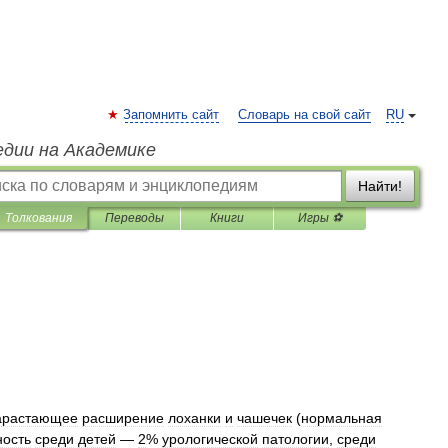
Запомнить сайт
Словарь на свой сайт
RU
едии на Академике
Найти!
Толкования
Переводы
Книги
Игры ⚽
арастающее
расширение
лоханки
и
чашечек
(
нормальная
ность
среди
детей
—
2
%
урологической
патологии
,
среди