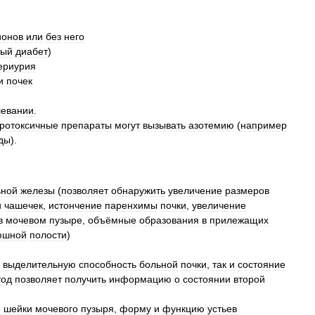
ионов
или
без
него
ный
диабет
)
ериурия
и
почек
левании
.
ротоксичные
препараты
могут
вызывать
азотемию
(
например
ды
).
ьной
железы
(
позволяет
обнаружить
увеличение
размеров
и
чашечек
,
истончение
паренхимы
почки
,
увеличение
в
мочевом
пузыре
,
объёмные
образования
в
прилежащих
юшной
полости
)
выделительную
способность
больной
почки
,
так
и
состояние
тод
позволяет
получить
информацию
о
состоянии
второй
е
шейки
мочевого
пузыря
,
форму
и
функцию
устьев