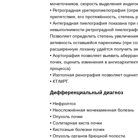
мочеточников
,
скорость
выделения
индиго
•
Ретроградная
уретеропиелография
(
опр
препятствия
,
его
протяжённость
,
степень
•
Антеградная
пиелография
показана
при
невыполнимости
ретроградной
пиелограф
Позволяет
определить
степень
увеличени
активность
оставшейся
паренхимы
(
при
со
расширенную
лоханку
удаётся
получить
эк
•
Аортография
позволяет
выявить
аберран
почек
,
оценить
изменения
в
ангиоархитект
процесса
)
•
Изотопная
ренография
позволяет
оценит
•
КТ
/
МРТ
.
Дифференциальный
диагноз
•
Нефроптоз
•
Неосложнённая
мочекаменная
болезнь
•
Опухоль
почки
•
Солитарная
киста
почки
•
Кистозные
болезни
почек
•
Опухоль
органов
брюшной
полости
.