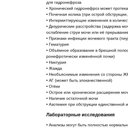
для
гидронефроза
•
Хронический
гидронефроз
может
протека
•
Почечная
колика
(
при
острой
обструкции
•
Интермиттирующие
изменения
в
количес
•
Дизурические
расстройства
(
задержка
мо
ослабление
струи
мочи
или
её
прерывани
•
Признаки
инфекции
мочевого
тракта
(
пиу
•
Гематурия
•
Объёмное
образование
в
брюшной
поло
ронефротически
изменённой
почки
)
•
Никтурия
•
Жажда
•
Необъяснимые
изменения
со
стороны
Ж
•
АГ
(
может
быть
злокачественной
)
•
Отёки
•
Острое
или
хроническое
расширение
мо
•
Наличие
остаточной
мочи
•
Азотемия
при
обструкции
единственной
и
Лабораторные
исследования
•
Анализы
могут
быть
полностью
нормаль