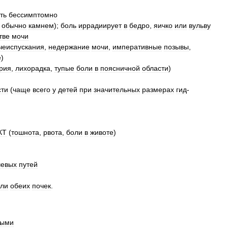
ть
бессимптомно
,
обычно
камнем
);
боль
иррадиирует
в
бедро
,
яичко
или
вульву
тве
мочи
чеиспускания
,
недержание
мочи
,
императивные
позывы
,
е
)
рия
,
лихорадка
,
тупые
боли
в
поясничной
области
)
сти
(
чаще
всего
у
детей
при
значительных
размерах
гид
-
КТ
(
тошнота
,
рвота
,
боли
в
животе
)
чевых
путей
ли
обеих
почек
.
ными