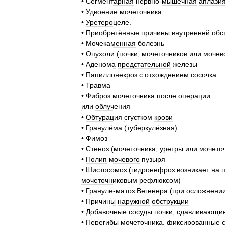
•
Сегментарная
нервно
-
мышечная
аплази
•
Удвоение
мочеточника
•
Уретероцеле
.
•
Приобретённые
причины
внутренней
обс
•
Мочекаменная
болезнь
•
Опухоли
(
почки
,
мочеточников
или
мочев
•
Аденома
предстательной
железы
•
Папиллонекроз
с
отхождением
сосочка
•
Травма
•
Фиброз
мочеточника
после
операции
или
облучения
•
Обтурация
сгустком
крови
•
Гранулёма
(
туберкулёзная
)
•
Фимоз
•
Стеноз
(
мочеточника
,
уретры
или
мочето
•
Полип
мочевого
пузыря
•
Шистосомоз
(
гидронефроз
возникает
на
мочеточниковым
рефлюксом
)
•
Грануле
-
матоз
Вегенера
(
при
осложнени
•
Причины
наружной
обструкции
•
Добавочные
сосуды
почки
,
сдавливающи
•
Перегибы
мочеточника
,
фиксированные