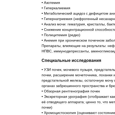
•
Азотемия
•
Гиперкалиемия
•
Метаболический
ацидоз
с
дефицитом
ан
•
Гипернатриемия
(
нефрогенный
несахар
•
Анализ
мочи:
гематурия
,
кристаллы
,
бакт
•
Снижение
концентрационной
способност
•
Полицитемия
(
редко
)
•
Анемия
при
хроническом
почечном
забо
Препараты
,
влияющие
на
результаты:
неф
НПВС
,
иммунодепрессанты
,
аминогликози
Специальные
исследования
•
УЗИ
почек
,
мочевого
пузыря
,
предстател
почки
,
расширение
мочеточника
,
лоханки
предстательной
железы
,
остаточную
мочу
органах
забрюшинного
пространства
и
бр
•
Обзорная
рентгенография
почек
•
Экскреторная
урография
(
отображает
как
её
отводящего
аппарата
;
ценно
то
,
что
ме
почки
)
•
Хромоцистоскопия
(
оценивают
состояни