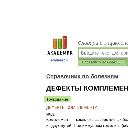
Словари и энциклоп
academic.ru
Справочник по болезням
Справочник по болезням
ДЕФЕКТЫ КОМПЛЕМЕН
Толкование
ДЕФЕКТЫ
КОМПЛЕМЕНТА
мед
.
Комплемент
—
комплекс
сывороточных
бе
из
двух
путей
.
При
иммунном
гемолизе
(
кл