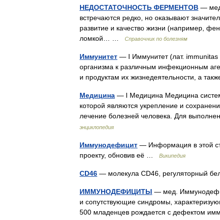
НЕДОСТАТОЧНОСТЬ ФЕРМЕНТОВ
— мед
встречаются редко, но оказывают значите
развитие и качество жизни (например, фе
ломкой… …
Справочник по болезням
Иммунитет
— I Иммунитет (лат. immunitas
организма к различным инфекционным аген
и продуктам их жизнедеятельности, а та
Медицина
— I Медицина Медицина систем
которой являются укрепление и сохранени
лечение болезней человека. Для выполне
энциклопедия
Иммунодефицит
— Информация в этой ст
проекту, обновив её …
Википедия
CD46
— молекула CD46, регуляторный бе
ИММУНОДЕФИЦИТЫ
— мед. Иммунодефи
и сопутствующие синдромы, характеризующ
500 младенцев рождается с дефектом и