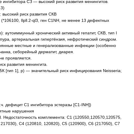
е
ингибитора
СЗ
—
высокий
риск
развития
менингитов
.
.
3
)
:
высокий
риск
развития
СКВ
(*
106100
,
Ilpll
.
2
-
ql3
,
ген
C1NH
,
не
менее
13
дефектных
р
)
:
аутоиммунный
хронический
активный
гепатит
,
СКВ
,
тип
I
рпура
,
артериальная
гипертёнзия
,
нефротический
синдром
.
оянные
местные
и
генерализованные
инфекции
(
особенно
чанка
,
себорейный
дерматит
,
диарея
.
не
проявляется
.
иск
развития
менингита
.
5К
[
тип
1
],
р
) —
значительный
риск
инфицирования
Neisseria
;
.
ч
.
дефицит
С1
ингибитора
эстеразы
[
C1
-
INH
])
итные
нарушения
Ш
.
Недостаточность
комплемента:
С1
(
120550
,
120570
,
120575
,
,
217030
),
С4
(
120810
,
120820
),
С5
(
120900
),
С6
(
217050
),
С7