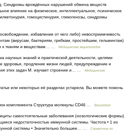
. Синдромы врождённых нарушений обмена веществ
льное влияние на физическое, интеллектуальное, психическое
нилкетонурия, гомоцистинурия, гликогенозы, синдромы
 освобождение, избавление от чего либо) невосприимчивость
там (вирусам, бактериям, грибкам, простейшим, гельминтам)
кже к тканям и веществам… …
Медицинская энциклопедия
а научных знаний и практической деятельности, целями
е здоровья, продление жизни людей, предупреждение и
ния этих задач М. изучает строение и… …
Медицинская
атье или некоторых её разделах устарела. Вы можете помочь
лок комплемента Структура молекулы CD46 …
Википедия
циты самостоятельные заболевания (нозологические формы)
иеся недостаточностью иммунной системы. Частота • 1 из
ммунной системы • Значительно большее… …
Справочник по