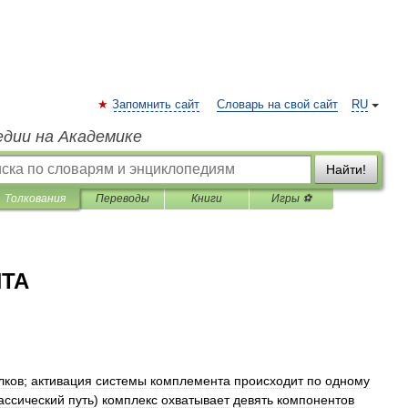
Запомнить сайт
Словарь на свой сайт
RU
едии на Академике
Найти!
Толкования
Переводы
Книги
Игры ⚽
ТА
лков
;
активация
системы
комплемента
происходит
по
одному
ассический
путь
)
комплекс
охватывает
девять
компонентов