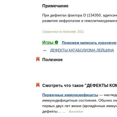
Примечание
При
дефектах
фактора
D
(
134350
,
адипси
развития
нефропатии
и
гемолитикоуремич
Справочник
по
болезням
.
2012
.
Игры ⚽
Поможем написать курсовую
ДЕФЕКТЫ КАТАБОЛИЗМА ЛЕЙЦИНА
Полезное
Смотреть что такое "ДЕФЕКТЫ КО
Первичные иммунодефициты
— наследс
иммунодефицитные состояния. Обычно они
первых двух лет жизни (врождённые имму
дефекты… …
Википедия