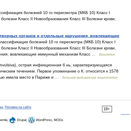
фикация болезней 10 го пересмотра (МКБ 10) Класс I
олезни Класс II Новообразования Класс III Болезни крови,
оветворных органов и отдельные нарушения, вовлекающие
ассификация болезней 10 го пересмотра (МКБ 10) Класс I
олезни Класс II Новообразования Класс III Болезни крови,
шения, вовлекающие иммунный механизм Класс …
Википедия
onvulsiva), острая инфекционная б нь, характеризующаяся
ческим течением. Первое упоминание о К. относится к 1578
остью имела место в Париже и …
Большая медицинская энциклопедия
ка
,
Реклама на сайте
18+
omla,
Drupal,
WordPress, MODx.