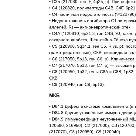
•
СЗЬ
(
217030
,
ген
IF
,
4q25
,
р
).
При
дефект
•
С4
(
120820
,
полипептиды
С4В
,
C4F
,
6р21
•
С4
частичная
недостаточность
(\#
120790
)
•
Недостаточность
ингибитора
С1
эстеразы
аллелей
,
R
) —
ангионевротический
отёк
•
С4А
(*
120810
,
6р21
.
3
,
ген
C4S
;
9J
,
также
сахарного
диабета
,
Шён
-
ляйна
-
Гёноха
пу
•
С5
(
120900
,
9q34
.
1
,
ген
С5
,
R
vs
.
р
)
:
пост
грамотрицательные
),
СКВ
,
дискоидная
вол
•
С6
(
217050
,
5р13
,
ген
С6
,
р
).
Клинически
•
С7
(
217070
,
5р13
,
ген
С7
,
р
) —
высокий
р
•
С8
(
120950
,
1р32
,
гены
С8А
и
С8В
,
1р32
,
СКВ
.
•
С9
(
120940
,
ген
С9
,
5р13
).
МКБ
•
D84
.
1
Дефект
в
системе
комплемента
(
в
т
•
D84
.
8
Другие
уточнённые
иммуно
-
дефиц
•
D84
.
9
Иммунодефицит
неуточнённый
М
120580
,
216950
),
С2
(
217000
),
СЗ
(
120700
(
217070
),
С8
(
120950
),
С9
(
120940
)