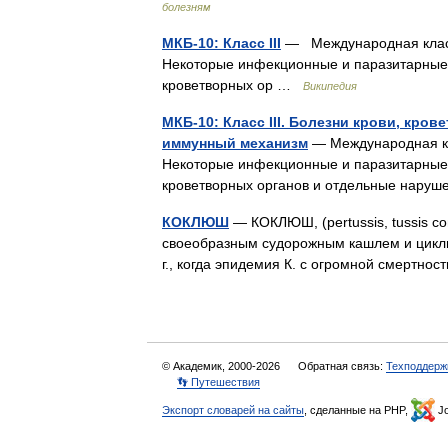
болезням
МКБ-10: Класс III
— Международная класси
Некоторые инфекционные и паразитарные б
кроветворных ор …
Википедия
МКБ-10: Класс III. Болезни крови, кр
иммунный механизм
— Международная кл
Некоторые инфекционные и паразитарные б
кроветворных органов и отдельные нару
КОКЛЮШ
— КОКЛЮШ, (pertussis, tussis c
своеобразным судорожным кашлем и цикли
г., когда эпидемия К. с огромной смертн
© Академик, 2000-2026
Обратная связь:
Техподдерж
👣 Путешествия
Экспорт словарей на сайты
, сделанные на PHP,
Jo