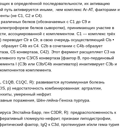
ующих
в
определённой
последовательности
,
их
активацию
ый
путь
активируется
иными
, .
чем
комплекс
Аг
-
АТ
,
факторами
и
ненты
(
не
С1
,
С2
и
С4
).
различных
белков
(
обозначаемых
с
С1
до
С9
и
электрофорезе
белков
сыворотки
),
принимающих
участие
в
сти
,
ассоциированной
с
комплементом
.
С1
—
комплекс
трёх
)
переводит
Clr
в
Clr
,
в
свою
очередь
осуществляющий
Cls
•
и
образует
С4b
из
С4
.
С2b
в
сочетании
с
С4Ь
образует
таза
,
С5
конвертаза
,
С42
).
Этот
фермент
расщепляет
СЗ
на
ативного
пути
СЗ
/
С5
конвертаза
[
фактор
В
,
про
-
пердиновый
лемента
I
(
СЗb
или
C3b
/
C4b
инактиватор
)
инактивирует
СЗЬ
и
компонентов
комплемента
.
A
,
C1QB
,
C1QC
,
R
)
:
развивается
аутоиммунная
болезнь
CIS
,
р
)
недостаточность
комбинированная:
артралгии
,
онхиты
,
умеренный
нефрит
.
тавные
поражения
,
Шён
-
ляйна
-
Геноха
пурпура
.
вируса
Эпстайна
-
Барр
,
ген
C3DR
,
R
)
:
предрасположенность
к
феративный
гломеруло
-
нефрит
,
признаки
липодистрофии
,
фритический
фактор
,
IgQ
к
C3d
,
протеинурия
и
/
или
гема
-
турия