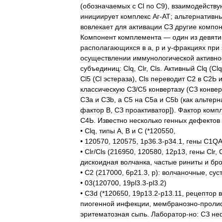
(
обозначаемых
с
Cl
no
C9
),
взаимодейств
инициирует
комплекс
Аг
-
АТ
;
альтернативн
вовлекает
для
активации
СЗ
другие
компо
Компонент
комплемента
—
один
из
девяти
располагающихся
в
а
,
р
и
у
-
фракциях
при
осуществлении
иммунологической
активно
субъединиц:
Clq
,
Clr
,
Cls
.
Активный
Clq
(
Clq
Cl5
(
Cl
эстераза
),
Cls
переводит
С2
в
С2Ь
классическую
СЗ
/
С5
конвертазу
(
СЗ
конвер
СЗа
и
СЗb
,
а
С5
на
С5а
и
С5b
(
как
альтерн
фактор
В
,
СЗ
проактиватор
]).
Фактор
комп
С4Ь
.
Известно
несколько
генных
дефектов
•
Clq
,
типы
А
,
В
и
С
(*
120550
,
•
120570
,
120575
,
1р36
.
3
-
р34
.
1
,
гены
C1Q
•
Clr
/
Cls
(
216950
,
120580
,
12р13
,
гены
Clr
,
дискоидная
волчанка
,
частые
риниты
и
бр
•
С2
(
217000
,
6р21
.
3
,
р
)
:
волчаночные
,
сус
•
03
(
120700
,
19pl3
.
3
-
pl3
.
2
)
•
C3d
(*
120650
,
19р13
.
2
-
р13
.
11
,
рецептор
пиогенной
инфекции
,
мембранозно
-
проли
эритематозная
сыпь
.
Лаборатор
-
но:
СЗ
не