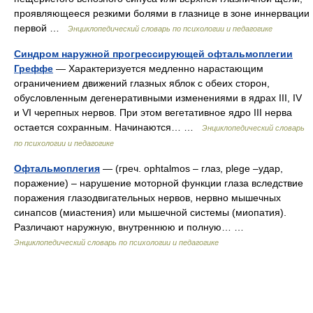
проявляющееся резкими болями в глазнице в зоне иннервации
первой …
Энциклопедический словарь по психологии и педагогике
Синдром наружной прогрессирующей офтальмоплегии
Греффе
— Характеризуется медленно нарастающим
ограничением движений глазных яблок с обеих сторон,
обусловленным дегенеративными изменениями в ядрах III, IV
и VI черепных нервов. При этом вегетативное ядро III нерва
остается сохранным. Начинаются… …
Энциклопедический словарь
по психологии и педагогике
Офтальмоплегия
— (греч. ophtalmos – глаз, plege –удар,
поражение) – нарушение моторной функции глаза вследствие
поражения глазодвигательных нервов, нервно мышечных
синапсов (миастения) или мышечной системы (миопатия).
Различают наружную, внутреннюю и полную… …
Энциклопедический словарь по психологии и педагогике