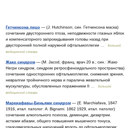
Гетчинсона лицо
— (J. Hutchinson; син. Гетчинсона маска)
сочетание двустороннего птоза, неподвижности глазных яблок
и компенсаторного запрокидывания головы назад при
двусторонней полной наружной офтальмоплегии …
Большой
медицинский словарь
Жако синдром
— (М. Jacod, франц. врач 20 в.; син.: Жако
Негри синдром, синдром ретросфеноидального пространства)
сочетание односторонних офтальмоплегии, снижения зрения,
невралгии тройничного нерва и паралича жевательной
мускулатуры, обусловленных поражением II …
Большой
медицинский словарь
Маркиафавы-Биньями синдром
— (Е. Marchiafava, 1847
1916, итал. патолог: A. Bignami. 1862 1929, итал. патолог)
сочетание алкогольного психоза, деменции, дизартрии.
астазии абазии, общего повышения мышечного тонуса,
глазодвигательных нарушений вплоть до офтальмоплегии;… …