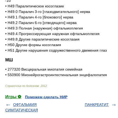
-10
• Н49 Паралитическое косоглазие
• Н49.0 Паралич 3-го [глазодвигательного] нерва
• Н49.1 Паралич 4-го [блокового] нерва
• Н49.2 Паралич 6-го [отводящего] нерва
• Н49.3 Полная (наружная) офтальмоплегия
• Н49.4 Прогрессирующая наружная офтальмоплегия
• Н49.8 Другие паралитические косоглазия
• Н50 Другие формы косоглазия
• Н51 Другие нарушения содружественного движения глаз
МШ
• 277320 Висцеральная миопатия семейная
• 550900 Мионейрогастроинтестинальная энцефалопатия
Справочник по болезням
.
2012
.
Игры ⚽
Поможем сделать НИР
ОФТАЛЬМИЯ
ПАНКРЕАТИТ
СИМПАТИЧЕСКАЯ