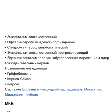
• Экзофтальм злокачественный
• Офтальмотропизм аденогипофизар-ный
• Синдром гиперофтальмопатический
• Экзофтальм злокачественный прогрессирующий
• Ядерная офтальмоплегия -обусловленная поражением ядер
глазодвигательных нервов.
Нозологические единицы
• Грёфеболезнь
• Кирнса-Сёйра
синдром
См. также
Болезни митохондрий наследуемые
,
Миопатии
,
Миастения тяжёлая
МКБ