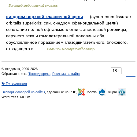
Большой медицинский словарь
синдром верхней глазничной щели
— (syndromum fissurae
orbitalis superioris; син. синдром сфеноидальной щели)
сочетание полной офтальмоплегии с анестезией роговицы,
верхнего века и гомолатеральной половины лба,
обусловленное поражением глазодвигательного, блокового,
отводящего и… …
Большой медицинский словарь
© Академик, 2000-2026
18+
Обратная связь:
Техподдержка
,
Реклама на сайте
👣 Путешествия
Экспорт словарей на сайты
, сделанные на PHP,
Joomla,
Drupal,
WordPress, MODx.