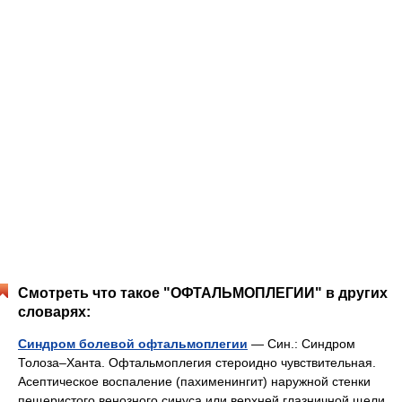
Смотреть что такое "ОФТАЛЬМОПЛЕГИИ" в других
словарях:
Синдром болевой офтальмоплегии
— Син.: Синдром
Толоза–Ханта. Офтальмоплегия стероидно чувствительная.
Асептическое воспаление (пахименингит) наружной стенки
пещеристого венозного синуса или верхней глазничной щели,