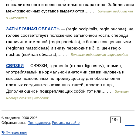
воспалительного и невоспалительного характера. Заболевания
межпозвоночных суставов выделяются… …
Большая медицинская
энциклопедия
ЗАТЫЛОЧНАЯ ОБЛАСТЬ
— (regio occipitalis, regio nuchae), на
голове соответствует положению затылочной кости, спереди
граничит с теменной (regio parietalis), с боков с сосцевидными
(regiones mastoideae) и внизу переходит в 3. о. шеи regio
nuchae (выйная область),… …
Большая медицинская энциклопедия
СВЯЗКИ
— СВЯЗКИ, ligamenta (от лат. ligo вяжу), термин,
употребляемый в нормальной анатомии связки человека и
высших позвоночных по преимуществу для обозначения
плотных соединительнотканных тяжей, пластин и пр.,
Дополняющих и подкрепляющих собой тот или… …
Большая
медицинская энциклопедия
© Академик, 2000-2026
18+
Обратная связь:
Техподдержка
,
Реклама на сайте
👣 Путешествия