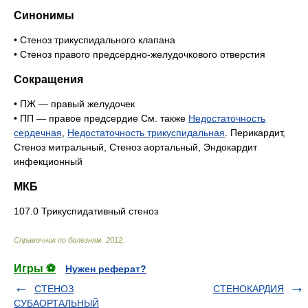
Синонимы
• Стеноз трикуспидального клапана
• Стеноз правого предсердно-желудочкового отверстия
Сокращения
• ПЖ — правый желудочек
• ПП — правое предсердие См. также
Недостаточность
сердечная
,
Недостаточность трикуспидальная
. Перикардит,
Стеноз митральный, Стеноз аортальный, Эндокардит
инфекционный
МКБ
107.0 Трикуспидативный стеноз
Справочник по болезням
.
2012
.
Игры ⚽
Нужен реферат?
СТЕНОЗ
СТЕНОКАРДИЯ
СУБАОРТАЛЬНЫЙ