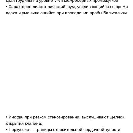
края грудины на уровне V-VII межрёберных промежутков
• Характерен диасто-лический шум, усиливающийся во время
вдоха и уменьшающийся при проведении пробы Вальсальвы
• Иногда, при резком стенозировании, выслушивают щелчок
открытия клапана.
• Перкуссия — границы относительной сердечной тупости