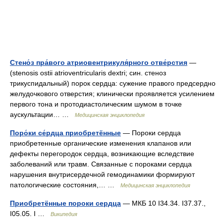
Стено́з пра́вого атриовентрикуля́рного отве́рстия
—
(stenosis ostii atrioventricularis dextri; син. стеноз
трикуспидальный) порок сердца: сужение правого предсердно
желудочкового отверстия; клинически проявляется усилением
первого тона и протодиастолическим шумом в точке
аускультации… …
Медицинская энциклопедия
Поро́ки се́рдца приобретённые
— Пороки сердца
приобретенные органические изменения клапанов или
дефекты перегородок сердца, возникающие вследствие
заболеваний или травм. Связанные с пороками сердца
нарушения внутрисердечной гемодинамики формируют
патологические состояния,… …
Медицинская энциклопедия
Приобретённые пороки сердца
— МКБ 10 I34.34. I37.37.,
I05.05. I …
Википедия