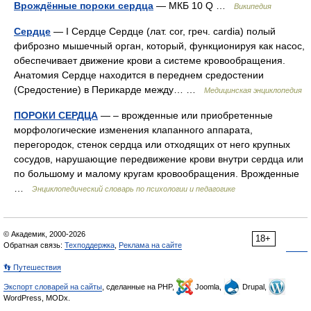
Врождённые пороки сердца
— МКБ 10 Q …
Википедия
Сердце
— I Сердце Сердце (лат. соr, греч. cardia) полый
фиброзно мышечный орган, который, функционируя как насос,
обеспечивает движение крови а системе кровообращения.
Анатомия Сердце находится в переднем средостении
(Средостение) в Перикарде между… …
Медицинская энциклопедия
ПОРОКИ СЕРДЦА
— – врожденные или приобретенные
морфологические изменения клапанного аппарата,
перегородок, стенок сердца или отходящих от него крупных
сосудов, нарушающие передвижение крови внутри сердца или
по большому и малому кругам кровообращения. Врожденные
…
Энциклопедический словарь по психологии и педагогике
© Академик, 2000-2026
18+
Обратная связь:
Техподдержка
,
Реклама на сайте
👣 Путешествия
Экспорт словарей на сайты
, сделанные на PHP,
Joomla,
Drupal,
WordPress, MODx.