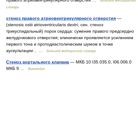
правого атриовентрикулярного отверстия …
Большой медицинский
словарь
стеноз правого атриовентрикулярного отверстия
—
(stenosis ostii atrioventricularis dextri; син. стеноз
трикуспидальный) порок сердца: сужение правого предсердно
желудочкового отверстия; клинически проявляется усилением
первого тона и протодиастолическим шумом в точке
аускультации… …
Большой медицинский словарь
Стеноз аортального клапана
— МКБ 10 I35.035.0, I06.006.0
МКБ 9 …
Википедия